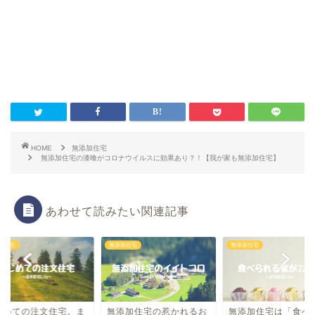
HOME
無添加住宅
無添加住宅の漆喰がコロナウイルスに効果あり？！【我が家も無添加住宅】
あわせて読みたい関連記事
加住宅
無添加住宅
無添加住宅
じめての注文住宅。ま
無添加住宅の惹かれるお
無添加住宅は「食べ