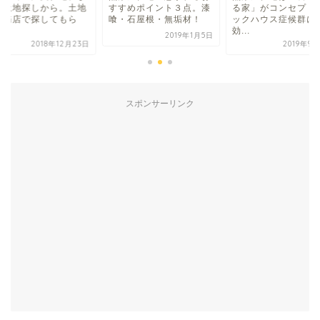
は土地探しから。土地
すすめポイント３点。漆
る家」がコンセプト
工務店で探してもら
喰・石屋根・無垢材！
ックハウス症候群に
.
効...
2019年1月5日
2018年12月23日
2019年9
スポンサーリンク