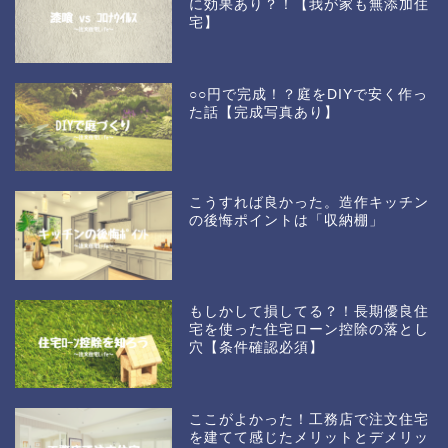
に効果あり？！【我が家も無添加住
宅】
○○円で完成！？庭をDIYで安く作っ
た話【完成写真あり】
こうすれば良かった。造作キッチン
の後悔ポイントは「収納棚」
もしかして損してる？！長期優良住
宅を使った住宅ローン控除の落とし
穴【条件確認必須】
ここがよかった！工務店で注文住宅
を建てて感じたメリットとデメリッ