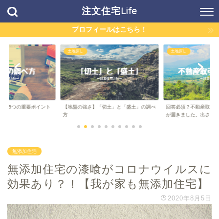
注文住宅Life
プロフィールはこちら！
土地探し
土地探し
方】5つの重要ポイント
【地盤の強さ】「切土」と「盛土」の調べ
回答必須？不動産取引
..
方
が届きました。出さ...
無添加住宅
無添加住宅の漆喰がコロナウイルスに
効果あり？！【我が家も無添加住宅】
2020年8月5日