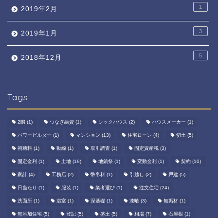
1
2019年2月
3
2019年1月
5
2018年12月
Tags
2階
(1)
つなぎ融資
(1)
シックハウス
(2)
ハウスメーカー
(1)
パワービルダー
(1)
マンション
(13)
住宅ローン
(4)
切土
(5)
初穂料
(1)
動線
(1)
取引調査
(1)
固定資産税
(3)
固定金利
(1)
土地
(19)
地鎮祭
(1)
変動金利
(1)
契約
(10)
家計
(4)
工務店
(2)
幣帛料
(1)
引越し
(2)
戸建
(5)
日当たり
(1)
服装
(1)
業者選び
(1)
注文住宅
(24)
洗面所
(1)
浴室
(1)
深基礎
(1)
漆喰
(3)
無垢材
(1)
無添加住宅
(5)
登記
(5)
盛土
(5)
相場
(7)
石屋根
(1)