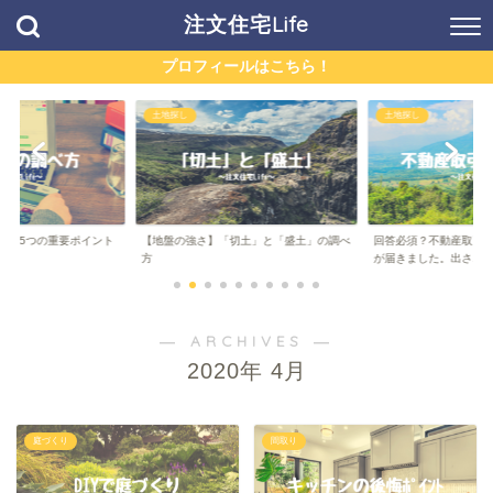
注文住宅Life
プロフィールはこちら！
土地探し
土地探し
方】5つの重要ポイント
【地盤の強さ】「切土」と「盛土」の調べ
回答必須？不動産取引
..
方
が届きました。出さ...
― ARCHIVES ―
2020年 4月
庭づくり
間取り