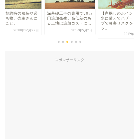
地の契約時の服装や必
深基礎工事の費用で30万
【家探しのポイント
な持ち物、売主さんに
円追加発生。高低差のあ
水に備えてハザード
いたこと。
る土地は追加コストに...
プで災害リスクをチ
ッ...
2018年12月27日
2019年5月5日
2019年1
スポンサーリンク