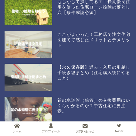
もしかして損してる？！長期優良住
宅を使った住宅ローン控除の落とし
穴【条件確認必須】
ここがよかった！工務店で注文住宅
を建てて感じたメリットとデメリッ
ト
【永久保存版】退去・入居の引越し
手続き総まとめ（住宅購入後にやる
こと）
鉛の水道管（鉛管）の交換費用はい
くらかかるのか？中古住宅に要注
意。
twitter
ホーム
プロフィール
お問い合わせ
【家探しのポイント】洪水に備えて