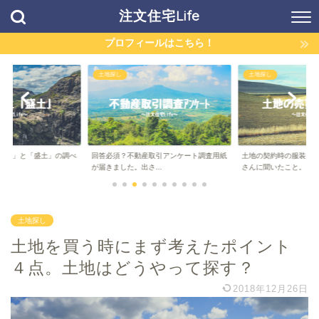
注文住宅Life
プロフィールはこちら！
土地探し
土地探し
切土」と「盛土」の調べ
回答必須？不動産取引アンケート調査用紙
土地の契約時の服装や
が届きました。出さ...
さんに聞いたこと。
土地探し
土地を買う時にまず考えたポイント
４点。土地はどうやって探す？
2018年12月26日