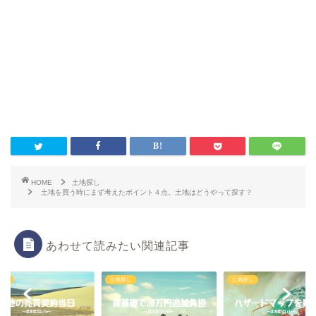
HOME
土地探し
土地を買う時にまず考えたポイント４点。土地はどうやって探す？
あわせて読みたい関連記事
探し
土地探し
土地探し